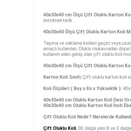
40x30x40
cm Ölçü
Çift Oluklu Karton Kol
üretilmektedir.
40x30x40
Ölçü Çift Oluklu
Karton
Koli M
Taşıma ve saklama kolileri geçici veya uzun
amaçlı kullanılan, Oluklu mukavvadan dopel o
kullanım alanı geniş olan çift oluklu koli m
40x30x40 cm
Ölçü Çift Oluklu
Karton
Kol
Karton Koli Sınıfı:
Çift oluklu karton koli sı
Koli Ölçüleri ( Boy x En x Yükseklik ):
40x
40x30x40 cm Oluklu Karton Koli
Desi Ora
40x30x40 cm Oluklu Karton Koli
İnch Eba
Çift Oluklu Koli Nedir? Nerelerde Kullanı
Çift Oluklu Koli
; BE dalga yani B ve E dalgan