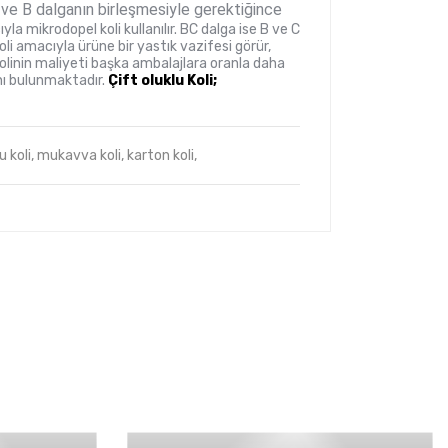
E ve B dalganın birleşmesiyle gerektiğince
a mikrodopel koli kullanılır. BC dalga ise B ve C
 koli amacıyla ürüne bir yastık vazifesi görür,
olinin maliyeti başka ambalajlara oranla daha
anı bulunmaktadır.
Çift oluklu Koli;
u koli,
mukavva koli,
karton koli,