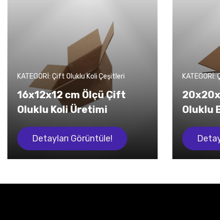
KATEGORİ: Çift Oluklu Koli Çeşitleri
KATEGORİ: Çi
16x12x12 cm Ölçü Çift
20x20x
Oluklu Koli Üretimi
Oluklu 
Detayları Görüntüle!
Detay