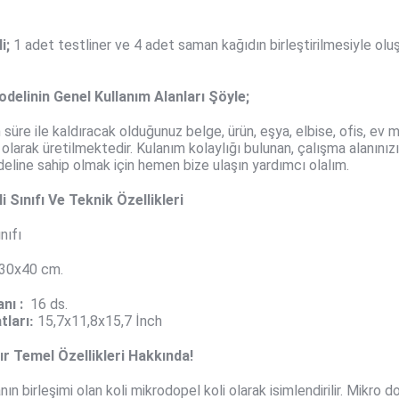
i
;
1 adet testliner ve 4 adet saman kağıdın birleştirilmesiyle o
odelinin Genel Kullanım Alanları Şöyle;
 süre ile kaldıracak olduğunuz belge, ürün, eşya, elbise, ofis, e
larak üretilmektedir. Kulanım kolaylığı bulunan, çalışma alanınızı
odeline sahip olmak için hemen bize ulaşın yardımcı olalım.
i Sınıfı Ve Teknik Özellikleri
nıfı
30x40
cm.
nı :
16
ds.
tları
15,7x11,8x15,7 İnch
:
lır Temel Özellikleri Hakkında!
ın birleşimi olan koli mikrodopel koli olarak isimlendirilir. Mikro do