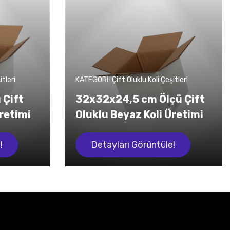
tleri
KATEGORİ: Çift Oluklu Koli Çeşitleri
 Çift
32x32x24,5 cm Ölçü Çift
Üretimi
Oluklu Beyaz Koli Üretimi
!
Detayları Görüntüle!