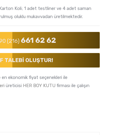
arton Koli; 1 adet testliner ve 4 adet saman
turulmuş oluklu mukavvadan üretilmektedir.
661 62 62
90 (216)
F TALEBI OLUŞTUR!
e en ekonomik fiyat seçenekleri ile
eri
üreticisi
HER BOY KUTU
firması ile çalışın