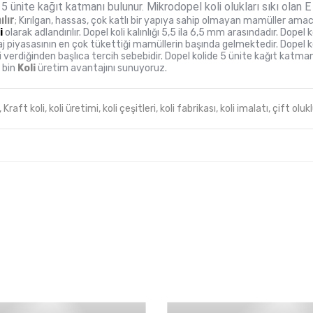
5 ünite kağıt katmanı bulunur. Mikrodopel koli olukları sıkı olan 
lır
;
Kırılgan, hassas, çok katlı bir yapıya sahip olmayan mamüller amacıyl
i
olarak adlandırılır. Dopel koli kalınlığı 5,5 ila 6,5 mm arasındadır. Dopel
aj piyasasının en çok tükettiği mamüllerin başında gelmektedir. Dopel k
i verdiğinden başlıca tercih sebebidir. Dopel kolide 5 ünite kağıt katm
r bin
Koli
üretim avantajını sunuyoruz.
,
Kraft koli,
koli üretimi,
koli çeşitleri,
koli fabrikası,
koli imalatı,
çift olukl