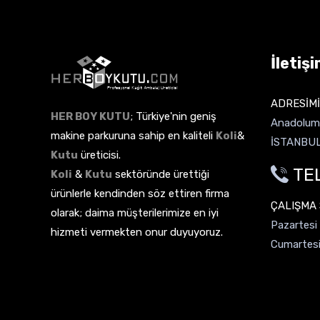
İletişi
ADRESİMİ
HER BOY KUTU
; Türkiye'nin geniş
Anadolum 
makine parkuruna sahip en kaliteli
Koli
&
İSTANBU
Kutu
üreticisi.
TEL
Koli
&
Kutu
sektöründe ürettiği
ürünlerle kendinden söz ettiren firma
ÇALIŞMA
olarak; daima müşterilerimize en iyi
Pazartesi
hizmeti vermekten onur duyuyoruz.
Cumartesi