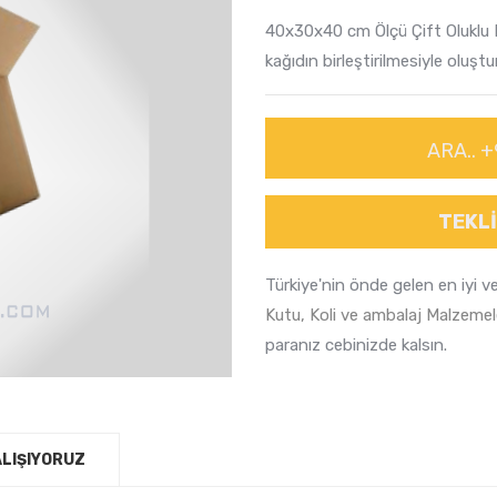
40x30x40 cm Ölçü Çift Oluklu K
kağıdın birleştirilmesiyle oluş
ARA.. +
TEKLI
Türkiye'nin önde gelen en iyi v
Kutu, Koli ve ambalaj Malzemel
paranız cebinizde kalsın.
ALIŞIYORUZ