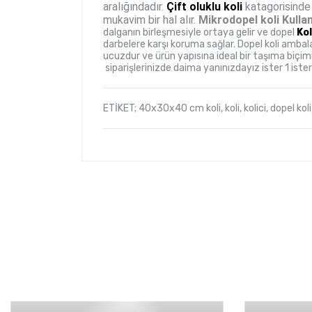
aralığındadır.
Çift oluklu koli
katagorisinde 
mukavim bir hal alır.
Mikrodopel koli Kullanı
dalganın birleşmesiyle ortaya gelir ve dopel
Kol
darbelere karşı koruma sağlar. Dopel koli ambal
ucuzdur ve ürün yapısına ideal bir taşıma biçim
siparişlerinizde daima yanınızdayız ister 1 iste
ETİKET;
40x30x40 cm koli,
koli,
kolici,
dopel koli