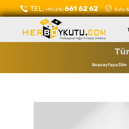
TEL:
661 62 62
Kutu & 
+90 (216)
Tür
Anasayfaya Dön