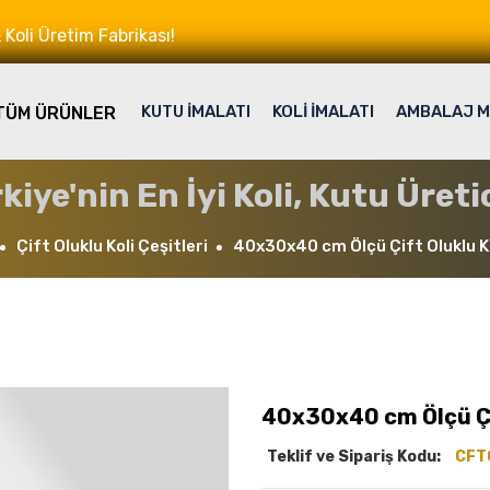
Koli Üretim Fabrikası!
KUTU İMALATI
KOLİ İMALATI
AMBALAJ M
TÜM ÜRÜNLER
kiye'nin En İyi Koli, Kutu Üretic
Çift Oluklu Koli Çeşitleri
40x30x40 cm Ölçü Çift Oluklu K
40x30x40 cm Ölçü Çif
Teklif ve Sipariş Kodu:
CFT