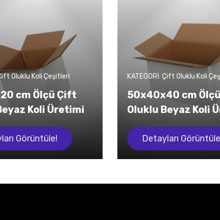
ft Oluklu Koli Çeşitleri
KATEGORİ: Çift Oluklu Koli Çeşi
20 cm Ölçü Çift
50x40x40 cm Ölçü
Beyaz Koli Üretimi
Oluklu Beyaz Koli 
ları Görüntüle!
Detayları Görüntüle