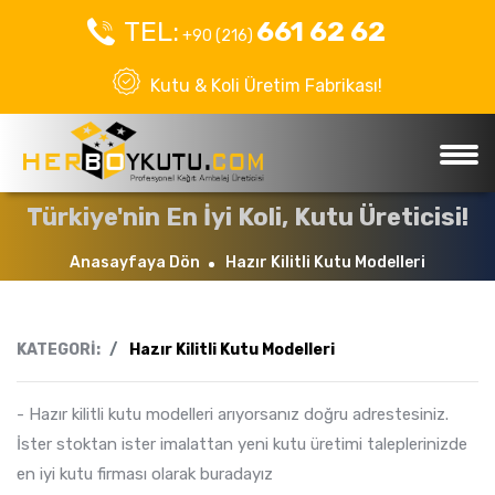
TEL:
661 62 62
+90 (216)
Kutu & Koli Üretim Fabrikası!
Türkiye'nin En İyi Koli, Kutu Üreticisi!
Anasayfaya Dön
Hazır Kilitli Kutu Modelleri
KATEGORİ:
Hazır Kilitli Kutu Modelleri
- Hazır kilitli kutu modelleri arıyorsanız doğru adrestesiniz.
İster stoktan ister imalattan yeni kutu üretimi taleplerinizde
en iyi kutu firması olarak buradayız