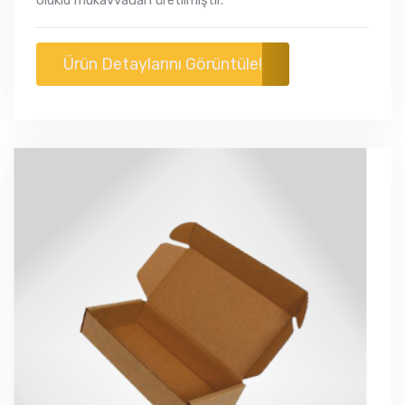
oluklu mukavvadan üretilmiştir.​
Ürün Detaylarını Görüntüle!