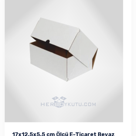
17x12,5x5,5 cm Ölçü E-Ticaret Beyaz