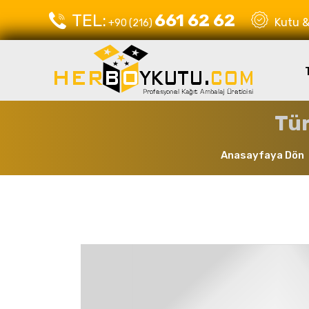
TEL:
661 62 62
Kutu & 
+90 (216)
Tür
Anasayfaya Dön