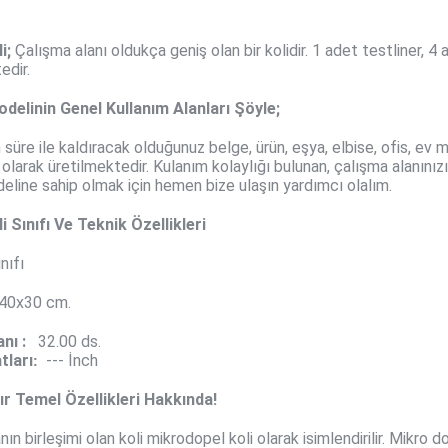
i
;
Çalışma alanı oldukça geniş olan bir kolidir. 1 adet testliner, 4
edir.
odelinin Genel Kullanım Alanları Şöyle;
 süre ile kaldıracak olduğunuz belge, ürün, eşya, elbise, ofis, e
larak üretilmektedir. Kulanım kolaylığı bulunan, çalışma alanınızı
odeline sahip olmak için hemen bize ulaşın yardımcı olalım.
 Sınıfı Ve Teknik Özellikleri
nıfı
40x30
cm.
nı :
32.00 ds.
tları
--- İnch
:
lır Temel Özellikleri Hakkında!
ın birleşimi olan koli mikrodopel koli olarak isimlendirilir. Mikro do