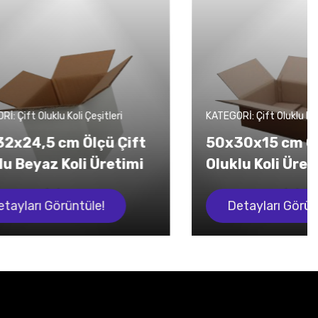
şitleri
KATEGORİ: Çift Oluklu Koli Çeşitleri
çü Çift
50x30x15 cm Ölçü Çift
Üretimi
Oluklu Koli Üretim
e!
Detayları Görüntüle!