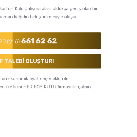
arton Koli; Çalışma alanı oldukça geniş olan bir
 saman kağıdın birleştirilmesiyle oluşur.
661 62 62
90 (216)
F TALEBI OLUŞTUR!
e en ekonomik fiyat seçenekleri ile
eri
üreticisi
HER BOY KUTU
firması ile çalışın