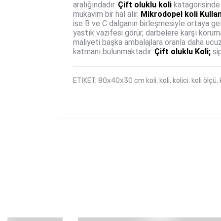
aralığındadır.
Çift oluklu koli
katagorisinde 
mukavim bir hal alır.
Mikrodopel koli Kullanı
ise B ve C dalganın birleşmesiyle ortaya ge
yastık vazifesi görür, darbelere karşı korum
maliyeti başka ambalajlara oranla daha ucuzd
katmanı bulunmaktadır.
Çift oluklu Koli;
sip
ETİKET;
80x40x30 cm koli,
koli,
kolici,
koli ölçü,