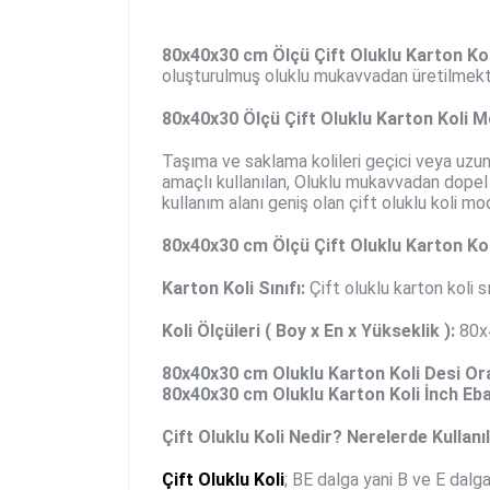
80x40x30
cm Ölçü
Çift Oluklu Karton Kol
oluşturulmuş oluklu mukavvadan üretilmekt
80x40x30
Ölçü Çift Oluklu Karton Koli M
Taşıma ve saklama kolileri geçici veya uzun
amaçlı kullanılan, Oluklu mukavvadan dopel o
kullanım alanı geniş olan çift oluklu koli m
80x40x30 cm
Ölçü Çift Oluklu Karton Koli
Karton Koli Sınıfı:
Çift oluklu karton koli sı
Koli Ölçüleri ( Boy x En x Yükseklik ):
80x
80x40x30 cm Oluklu Karton Koli
Desi Ora
80x40x30 cm Oluklu Karton Koli
İnch Eba
Çift Oluklu Koli Nedir? Nerelerde Kullanı
Çift Oluklu Koli
; BE dalga yani B ve E dalgan