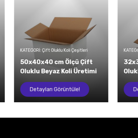
ift Oluklu Koli Çeşitleri
KATEGORİ: Çift Oluklu Koli Çe
40 cm Ölçü Çift
32x32x24,5 cm Öl
 Beyaz Koli Üretimi
Oluklu Beyaz Koli 
yları Görüntüle!
Detayları Görüntül