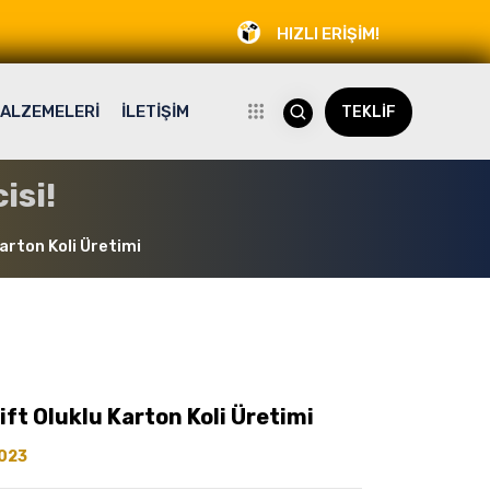
HIZLI ERİŞİM!
ALZEMELERİ
İLETİŞİM
TEKLİF
isi!
rton Koli Üretimi
t Oluklu Karton Koli Üretimi
023