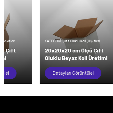
KATEGORİ: Çift Oluklu Koli Çeşitleri
KATEGORİ: Ç
20x20x20 cm Ölçü Çift
50x40x
Oluklu Beyaz Koli Üretimi
Oluklu
Detayları Görüntüle!
Deta