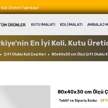
Koli Üretim Fabrikası!
KUTU İMALATI
KOLİ İMALATI
AMBALAJ M
TÜM ÜRÜNLER
kiye'nin En İyi Koli, Kutu Üretic
Çift Oluklu Koli Çeşitleri
80x40x30 cm Ölçü Çift Oluklu Ka
80x40x30 cm Ölçü Çif
Teklif ve Sipariş Kodu:
CFT