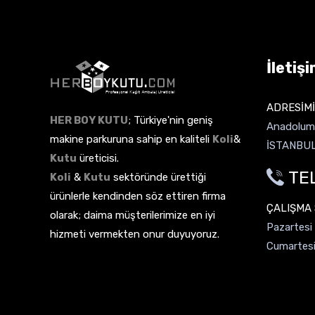
İletişi
ADRESİMİ
HER BOY KUTU
; Türkiye'nin geniş
Anadolum 
makine parkuruna sahip en kaliteli
Koli
&
İSTANBU
Kutu
üreticisi.
TEL
Koli
&
Kutu
sektöründe ürettiği
ürünlerle kendinden söz ettiren firma
ÇALIŞMA
olarak; daima müşterilerimize en iyi
Pazartesi
hizmeti vermekten onur duyuyoruz.
Cumartesi