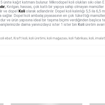
5 ünite kağıt katmanı bulunur. Mikrodopel koli olukları sıkı olan 
lır
;
Kırılgan, hassas, çok katlı bir yapıya sahip olmayan mamüller 
lir ve dopel
Koli
olarak adlandırılır. Dopel koli kalınlığı 5,5 ila 6,
a sağlar. Dopel koli ambalaj piyasasının en çok tükettiği mamülle
ur ve ürün yapısına ideal bir taşıma biçimi verdiğinden başlıca te
arişlerinizde daima yanınızdayız ister 1 ister bin
Koli
üretim avant
koli ebat,
Kraft koli,
koli üretimi,
koli mağazası,
koli fabrikası,
koli,
imalatı